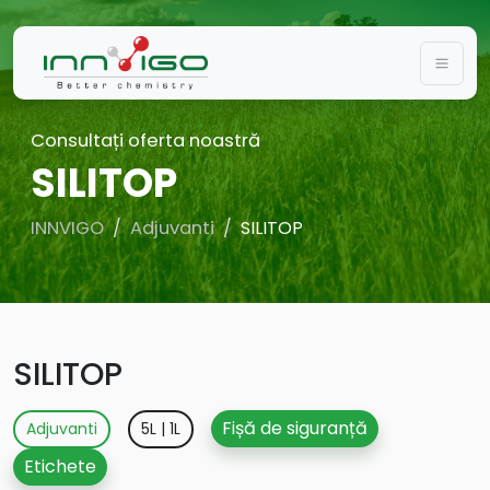
Togg
Consultați oferta noastră
SILITOP
INNVIGO
Adjuvanti
SILITOP
SILITOP
Fișă de siguranță
Adjuvanti
5L | 1L
Etichete