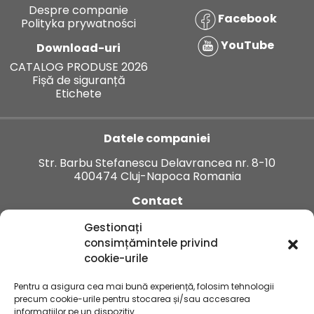
Despre companie
Facebook
Polityka prywatności
YouTube
Download-uri
CATALOG PRODUSE 2026
Fișă de siguranță
Etichete
Datele companiei
Str. Barbu Stefanescu Delavrancea nr. 8-10
400474 Cluj-Napoca Romania
Contact
Tel:
+40 374 912 123
Gestionați
E-mail:
office.ro@innvigo.com
consimțămintele privind
cookie-urile
Pentru a asigura cea mai bună experiență, folosim tehnologii
precum cookie-urile pentru stocarea și/sau accesarea
informațiilor pe un dispozitiv.