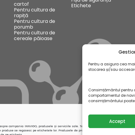
cartof
Etichete
Pentru cultura de
rapiță
Pentru cultura de
porumb
Pentru cultura de
cereale păioase
Gestio
Pentru a asigura cea mai 
stocarea și/sau accesarea
Consimțământul pentru a
comportamentul de navigar
consimțământului poate af
Accept
spre compania INNVIGO, produsele și serviciile sale. Textele care sunt publicate au carac
produse se regasesc pe etichetele lor. Produsele de protecție a plantelor trebuie utilizate cu
e de pe eticheta.