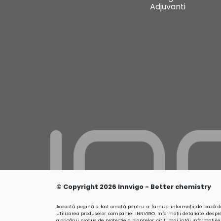
Adjuvanti
© Copyright 2026 Innvigo - Better chemistry
Această pagină a fost creată pentru a furniza informații de bază de
utilizarea produselor companiei INNVIGO. Informații detaliate despre 
a oricărui produs de protecție a plantelor, citiți mai întâi informațiil