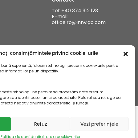
Tel:
+40 374 912 123
E-mail:
office.ro@innvigo.com
nați consimțămintele privind cookie-urile
bună experiență, folosim tehnologii precum cookie-urile pentru
 informațiilor pe un dispozitiv.
ceste tehnologii ne permite să procesăm date precum
e sau identificatori unici pe acest site. Refuzul sau retragerea
ecta negativ anumite caracteristici și funcții.
Made & Design Creative Agency
Netimage
Refuz
Vezi preferințele
ter informativ și servesc drept instrucțiuni sau instrucțiuni pentru
 atenție și în condiții de siguranță. Înainte de utilizare (aplicarea)
Politica de confidențialitate a cookie-urilor