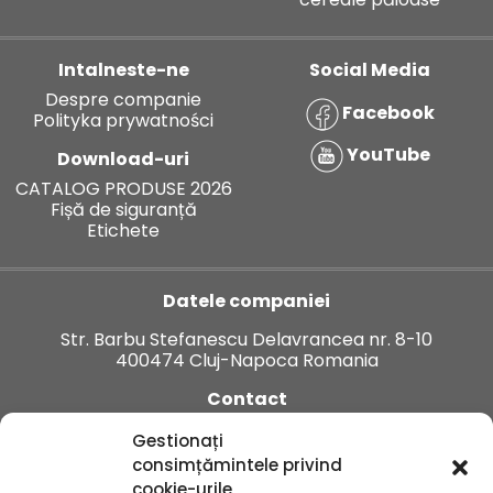
Intalneste-ne
Social Media
Despre companie
Facebook
Polityka prywatności
YouTube
Download-uri
CATALOG PRODUSE 2026
Fișă de siguranță
Etichete
Datele companiei
Str. Barbu Stefanescu Delavrancea nr. 8-10
400474 Cluj-Napoca Romania
Contact
Tel:
+40 374 912 123
Gestionați
E-mail:
office.ro@innvigo.com
consimțămintele privind
cookie-urile