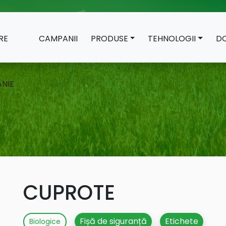
RE
CAMPANII
PRODUSE
TEHNOLOGII
D
NIE
CUPROTE
Fișă de siguranță
Etichete
Biologice