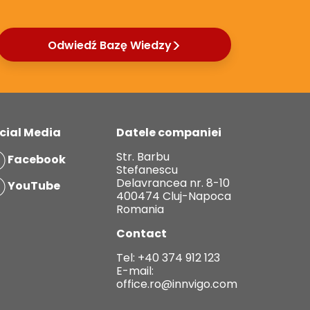
Odwiedź Bazę Wiedzy
cial Media
Datele companiei
Str. Barbu
Facebook
Stefanescu
Delavrancea nr. 8-10
YouTube
400474 Cluj-Napoca
Romania
Contact
Tel:
+40 374 912 123
E-mail:
office.ro@innvigo.com