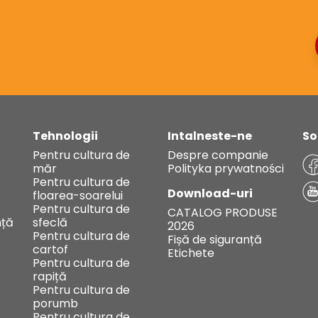
Tehnologii
Intalneste-ne
So
Pentru cultura de
Despre companie
măr
Polityka prywatności
Pentru cultura de
Download-uri
floarea-soarelui
Pentru cultura de
CATALOG PRODUSE
ță
sfeclă
2026
Pentru cultura de
Fișă de siguranță
cartof
Etichete
Pentru cultura de
rapiță
Pentru cultura de
porumb
Pentru cultura de