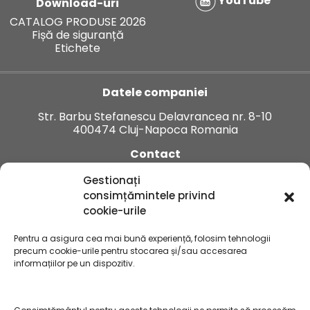
YouTube
Download-uri
CATALOG PRODUSE 2026
Fișă de siguranță
Etichete
Datele companiei
Str. Barbu Stefanescu Delavrancea nr. 8-10
400474 Cluj-Napoca Romania
Contact
Tel:
+40 374 912 123
Gestionați
E-mail:
office.ro@innvigo.com
consimțămintele privind
cookie-urile
Pentru a asigura cea mai bună experiență, folosim tehnologii
precum cookie-urile pentru stocarea și/sau accesarea
informațiilor pe un dispozitiv.