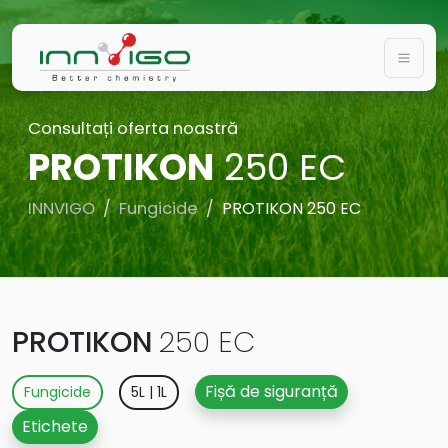
Togg
Consultați oferta noastră
PROTIKON
250 EC
INNVIGO
Fungicide
PROTIKON 250 EC
PROTIKON
250 EC
Fișă de siguranță
Fungicide
5L | 1L
Etichete