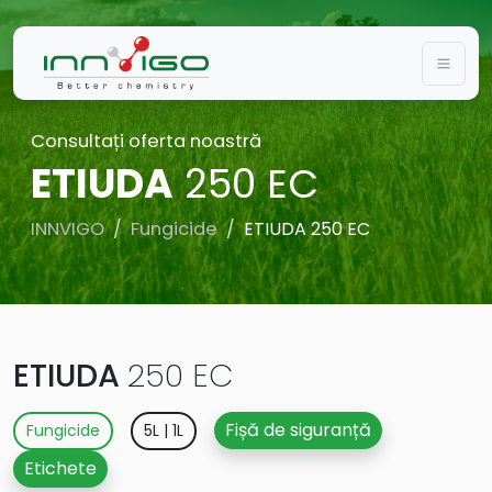
Togg
Consultați oferta noastră
ETIUDA
250 EC
INNVIGO
Fungicide
ETIUDA 250 EC
ETIUDA
250 EC
Fișă de siguranță
Fungicide
5L | 1L
Etichete