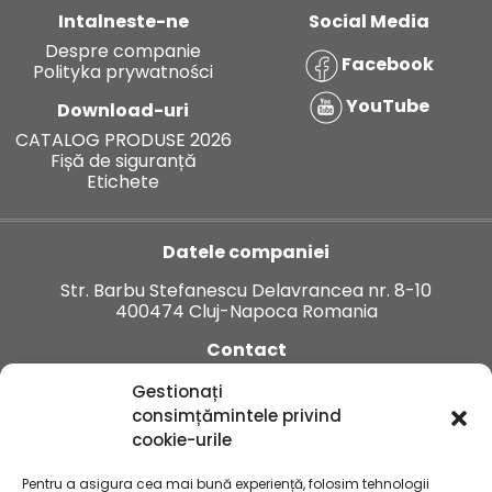
Intalneste-ne
Social Media
Despre companie
Facebook
Polityka prywatności
YouTube
Download-uri
CATALOG PRODUSE 2026
Fișă de siguranță
Etichete
Datele companiei
Str. Barbu Stefanescu Delavrancea nr. 8-10
400474 Cluj-Napoca Romania
Contact
Tel:
+40 374 912 123
Gestionați
E-mail:
office.ro@innvigo.com
consimțămintele privind
cookie-urile
Pentru a asigura cea mai bună experiență, folosim tehnologii