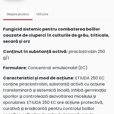
Despre produs
Utilizare
Fungicid sistemic pentru combaterea bolilor
cauzate de ciuperci în culturile de grâu, triticale,
secară și orz
Conținut în substanță activă:
piraclostrobin 250
g/L
Formulare:
Concentrat emulsionabil (EC)
Caracteristici și mod de acțiune:
ETIUDA 250 EC
conține piraclostrobin, substanță activă cu acțiune
translaminară și sistemică locală, inhibă germinația
sporilor și controlează dezvoltarea miceliului și
sporularea. ETIUDA 250 EC are acțiune protectivă,
curativă și eradicantă pentru controlul bolilor